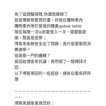
為了這個驗證碼,快讓我瘋掉了
我習慣將想要買的書，存放在購物車內
購物車內等於是我的購書queue table
現在每開一次ie就要登入一次，還要驗證
碼，簡直是受罪；
博客來系統安全出了問題，為什麼要懲罰消
費者啊？
這是那一門的邏輯？
寫信給博客來抗議，竟然過了一個禮拜才
回．
以下博客來回的一些屁話，請各位看倌評評
理
－－－－－－－－－－－－－－－－－－－
－－
博客來讀家會員您好：