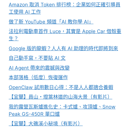
Amazon 取消 Token 排行榜：企業如何正確引導員
工使用 AI 工作
做了新 YouTube 頻道「AI 教你學 AI」
法拉利電動車首作 Luce，其實是 Apple Car 借殼重
生？
Google 版的龍蝦？人人有 AI 助理的時代即將到來
自己動手寫，不要貼 AI 文
AI Agent 帶來的震撼與改變
本部落格（低度）恢復運作
OpenClaw 試用數日心得：不是人人都適合養蝦
【宜蘭】員山・燈篙林道的山海大景（有影片）
我的露營瓦斯爐進化史：卡式爐、攻頂爐、Snow
Peak GS-450R 單口爐
【宜蘭】大礁溪小秘境（有影片）