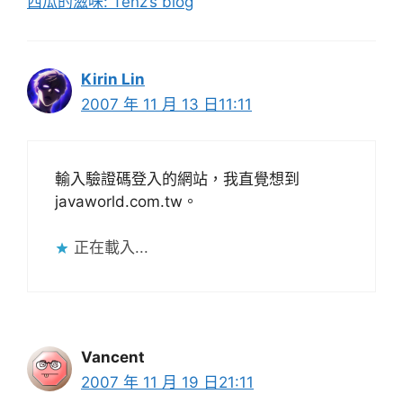
西瓜的滋味: Tenz’s blog
Kirin Lin
2007 年 11 月 13 日11:11
輸入驗證碼登入的網站，我直覺想到
javaworld.com.tw。
正在載入...
Vancent
2007 年 11 月 19 日21:11