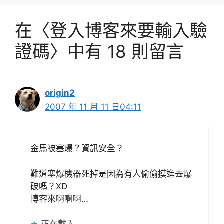
在〈登入博客來要輸入驗
證碼〉中有 18 則留言
origin2
2007 年 11 月 11 日04:11
金馬被塞爆？資訊安全？
難道塞爆機器死掉是因為有人偷偷摸進去爆
破嗎？XD
博客來啊啊啊…