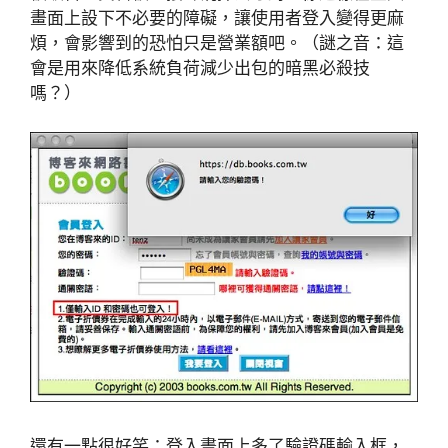
畫面上設下不必要的障礙，讓使用者登入變得更麻
煩，會影響到的恐怕只是營業額吧。（謎之音：這
會是用來降低系統負荷減少出包的暗黑必殺技
嗎？）
還有一點很好笑：登入畫面上多了驗證碼輸入框，