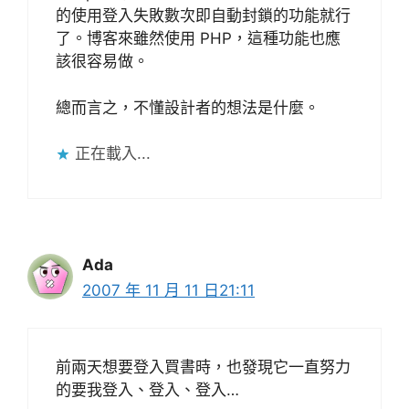
的使用登入失敗數次即自動封鎖的功能就行
了。博客來雖然使用 PHP，這種功能也應
該很容易做。
總而言之，不懂設計者的想法是什麼。
正在載入...
Ada
2007 年 11 月 11 日21:11
前兩天想要登入買書時，也發現它一直努力
的要我登入、登入、登入…