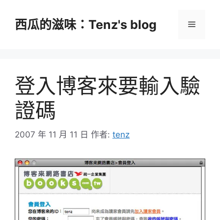
跳
至
西瓜的滋味：Tenz's blog
選
主
要
單
內
容
登入博客來要輸入驗
證碼
2007 年 11 月 11 日
作者:
tenz