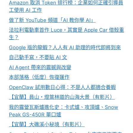
Amazon 取消 Token 排行榜：企業如何正確引導員
工使用 AI 工作
做了新 YouTube 頻道「AI 教你學 AI」
法拉利電動車首作 Luce，其實是 Apple Car 借殼重
生？
Google 版的龍蝦？人人有 AI 助理的時代即將到來
自己動手寫，不要貼 AI 文
AI Agent 帶來的震撼與改變
本部落格（低度）恢復運作
OpenClaw 試用數日心得：不是人人都適合養蝦
【宜蘭】員山・燈篙林道的山海大景（有影片）
我的露營瓦斯爐進化史：卡式爐、攻頂爐、Snow
Peak GS-450R 單口爐
【宜蘭】大礁溪小秘境（有影片）