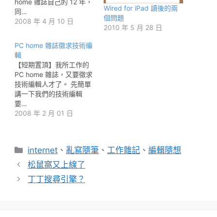
home 雜誌自己的 12 年，
Wired for iPad 讀後的兩
同…
個問題
2008 年 4 月 10 日
2010 年 5 月 28 日
PC home 雜誌徵求技術編
輯
【短期置頂】我所工作的
PC home 雜誌，又要徵求
技術編輯人才了。 先簡單
講一下我們的技術編輯
要…
2008 年 2 月 01 日
分
internet
、
亂寫隨筆
、
工作雜記
、
編輯隨想
類
松鼠窩又上線了
丁丁搜尋引擎？