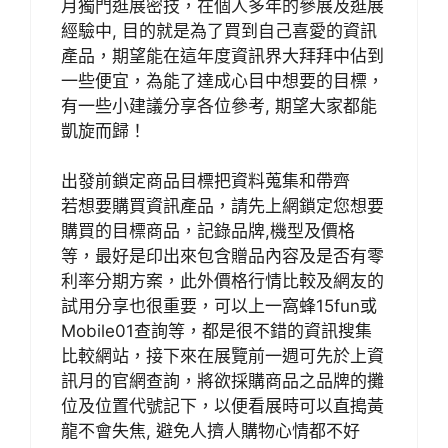
月獨門逛展密技，在個人多年的參展及逛展
經驗中, 目的就是為了買到自己喜愛的資訊
產品，期望能在這年度資訊界大拜拜中佔到
一些便宜，為能了達成心目中想要的目標，
有一些小建議分享各位參考, 期望大家都能
凱旋而歸！
出發前鎖定商品目標把資料蒐集和帶齊
若想要購買資訊產品，請先上網鎖定您想要
購買的目標商品，記錄品牌,機型及價格
等，最好是印出來包含贈品內容及是否有零
利率分期方案，此外價格行情比較及網友的
試用分享也很重要，可以上一窩蜂15fun或
Mobile01查詢等，都是很不錯的資訊搜集
比較網站，接下來在展覽前一週可先於上資
訊月的官網查詢，將欲採購商品之品牌的攤
位及位置代號記下，以便看展時可以直搗黃
龍不會失焦, 避免人擠人購物心情都不好