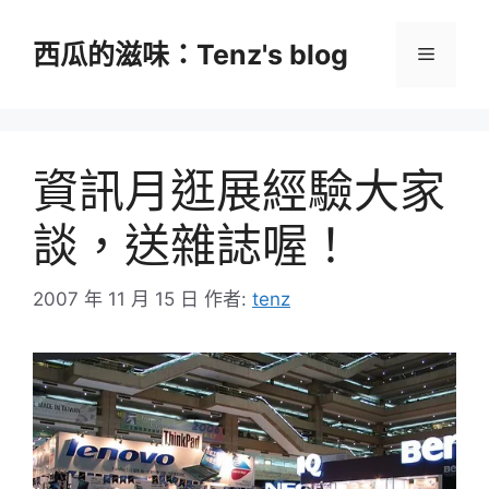
跳
至
西瓜的滋味：Tenz's blog
選
主
要
單
內
容
資訊月逛展經驗大家
談，送雜誌喔！
2007 年 11 月 15 日
作者:
tenz