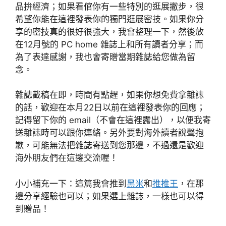
品拚經濟；如果看倌你有一些特別的逛展撇步，很
希望你能在這裡發表你的獨門逛展密技。如果你分
享的密技真的很好很強大，我會整理一下，然後放
在12月號的 PC home 雜誌上和所有讀者分享；而
為了表達感謝，我也會寄贈當期雜誌給您做為留
念。
雜誌截稿在即，時間有點趕，如果你想免費拿雜誌
的話，歡迎在本月22日以前在這裡發表你的回應；
記得留下你的 email（不會在這裡露出），以便我寄
送雜誌時可以跟你連絡。另外要對海外讀者說聲抱
歉，可能無法把雜誌寄送到您那邊，不過還是歡迎
海外朋友們在這邊交流喔！
小小補充一下：這篇我會推到
黑米
和
推推王
，在那
邊分享經驗也可以；如果選上雜誌，一樣也可以得
到贈品！