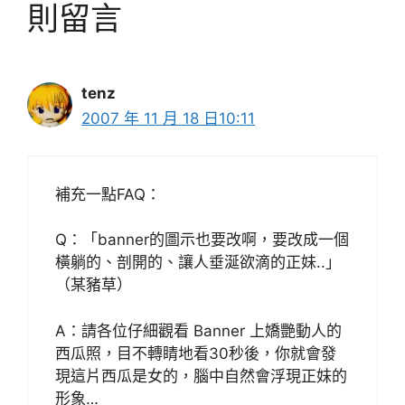
則留言
tenz
2007 年 11 月 18 日10:11
補充一點FAQ：
Q：「banner的圖示也要改啊，要改成一個
橫躺的、剖開的、讓人垂涎欲滴的正妹..」
（某豬草）
A：請各位仔細觀看 Banner 上嬌艷動人的
西瓜照，目不轉睛地看30秒後，你就會發
現這片西瓜是女的，腦中自然會浮現正妹的
形象…