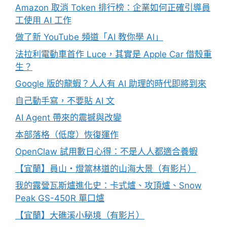
Amazon 取消 Token 排行榜：企業如何正確引導員
工使用 AI 工作
做了新 YouTube 頻道「AI 教你學 AI」
法拉利電動車首作 Luce，其實是 Apple Car 借殼重
生？
Google 版的龍蝦？人人有 AI 助理的時代即將到來
自己動手寫，不要貼 AI 文
AI Agent 帶來的震撼與改變
本部落格（低度）恢復運作
OpenClaw 試用數日心得：不是人人都適合養蝦
【宜蘭】員山・燈篙林道的山海大景（有影片）
我的露營瓦斯爐進化史：卡式爐、攻頂爐、Snow
Peak GS-450R 單口爐
【宜蘭】大礁溪小秘境（有影片）