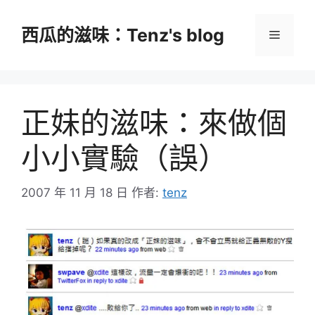
跳
至
西瓜的滋味：Tenz's blog
選
主
要
單
內
容
正妹的滋味：來做個
小小實驗（誤）
2007 年 11 月 18 日
作者:
tenz