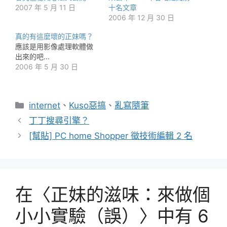
2007 年 5 月 11 日
十名文章
2006 年 12 月 30 日
真的有這麼壞的正妹嗎？
應該是用影像處理軟體做
出來的吧...
2006 年 5 月 30 日
分
internet
、
Kuso惡搞
、
亂寫隨筆
類
丁丁搜尋引擎？
[幫貼] PC home Shopper 徵技術編輯 2 名
在〈正妹的滋味：來做個
小小實驗（誤）〉中有 6