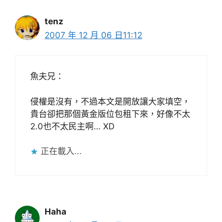
tenz
2007 年 12 月 06 日11:12
魚夫兄：
侵權是沒有，不過本文是開放讓大家填空，
貴台卻把那個黃金版位包租下來，好像不太
2.0也不太民主啊… XD
正在載入...
Haha