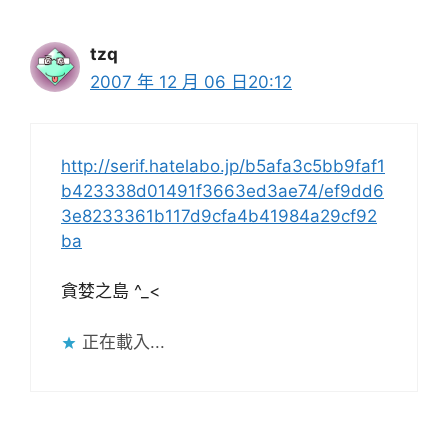
tzq
2007 年 12 月 06 日20:12
http://serif.hatelabo.jp/b5afa3c5bb9faf1
b423338d01491f3663ed3ae74/ef9dd6
3e8233361b117d9cfa4b41984a29cf92
ba
貪婪之島 ^_<
正在載入...