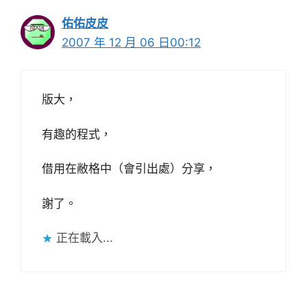
佑佑皮皮
2007 年 12 月 06 日00:12
版大，
有趣的程式，
借用在敝格中（會引出處）分享，
謝了。
正在載入...