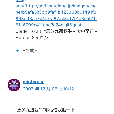
src="
http://serif.hatelabo.jp/images/cac
he/b5afa3c5bb9faf1b423338d01491f3
663ed3ae74/ae7a67a48b1791a8eab1b
61a6799c411aad7a74c.gif&quot
;
border=0 alt="馬英九還我牛 – 大中至正 –
Hatena Serif" />
正在載入...
misterclu
2007 年 12 月 06 日10:12
“馬英九還我牛”那張借我貼一下