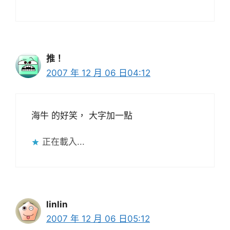
推！
2007 年 12 月 06 日04:12
海牛 的好笑， 大字加一點
正在載入...
linlin
2007 年 12 月 06 日05:12