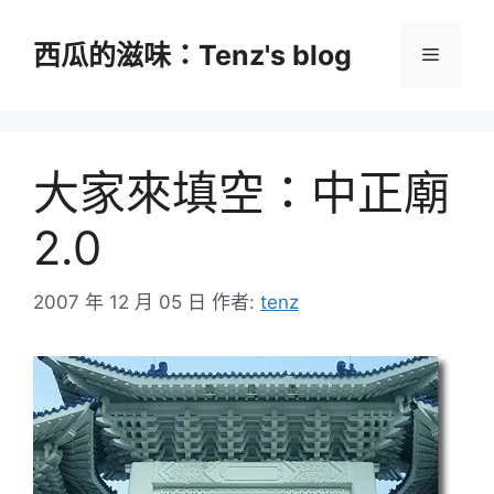
跳
至
西瓜的滋味：Tenz's blog
選
主
要
單
內
容
大家來填空：中正廟
2.0
2007 年 12 月 05 日
作者:
tenz