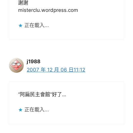
謝謝
misterclu.wordpress.com
正在載入...
j1988
2007 年 12 月 06 日11:12
“阿扁民主會館”好了…
正在載入...