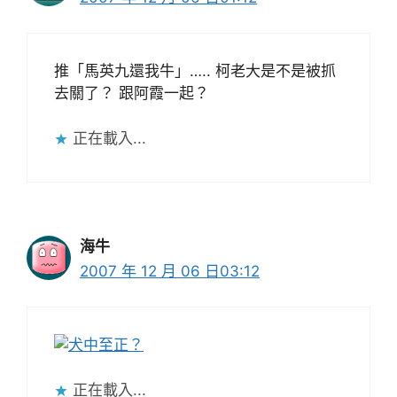
推「馬英九還我牛」….. 柯老大是不是被抓
去關了？ 跟阿霞一起？
正在載入...
海牛
2007 年 12 月 06 日03:12
正在載入...