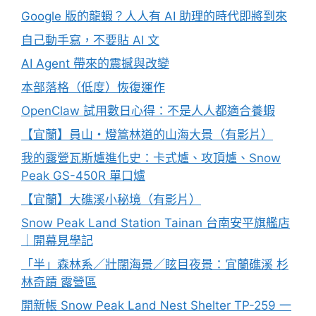
Google 版的龍蝦？人人有 AI 助理的時代即將到來
自己動手寫，不要貼 AI 文
AI Agent 帶來的震撼與改變
本部落格（低度）恢復運作
OpenClaw 試用數日心得：不是人人都適合養蝦
【宜蘭】員山・燈篙林道的山海大景（有影片）
我的露營瓦斯爐進化史：卡式爐、攻頂爐、Snow
Peak GS-450R 單口爐
【宜蘭】大礁溪小秘境（有影片）
Snow Peak Land Station Tainan 台南安平旗艦店
｜開幕見學記
「半」森林系／壯闊海景／眩目夜景：宜蘭礁溪 杉
林奇蹟 露營區
開新帳 Snow Peak Land Nest Shelter TP-259 一