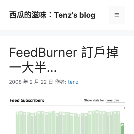
跳
至
西瓜的滋味：Tenz's blog
選
主
要
單
內
容
FeedBurner 訂戶掉
一大半…
2008 年 2 月 22 日
作者:
tenz