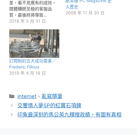
紙本版 PC Magazine 走
差，看不見應有的成效。
入歷史
媒體糟糕至極的客服品
2008 年 11 月 20 日
質，最後終將導致…
2018 年 5 月 31 日
訂閱制的五大成功要素／
Frederic Filloux
2019 年 4 月 18 日
分
internet
、
亂寫隨筆
類
交響情人夢SP的紅寶石項鍊
印象最深刻的馬公英九輝煌政績，有圖有真相