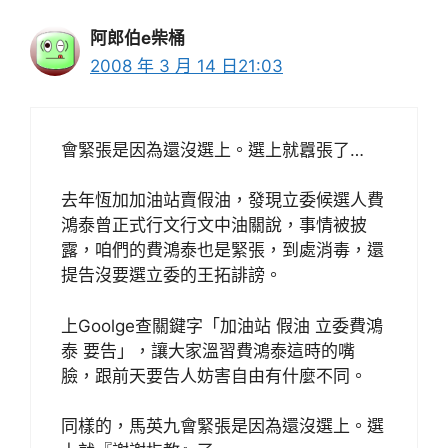
阿郎伯e柴桶
2008 年 3 月 14 日21:03
會緊張是因為還沒選上。選上就囂張了…
去年恆加加油站賣假油，發現立委候選人費
鴻泰曾正式行文行文中油關說，事情被披
露，咱們的費鴻泰也是緊張，到處消毒，還
提告沒要選立委的王拓誹謗。
上Goolge查關鍵字「加油站 假油 立委費鴻
泰 要告」，讓大家溫習費鴻泰這時的嘴
臉，跟前天要告人妨害自由有什麼不同。
同樣的，馬英九會緊張是因為還沒選上。選