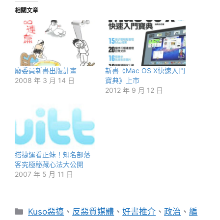
相關文章
廢委員新書出版計畫
新書《Mac OS X快速入門
2008 年 3 月 14 日
寶典》上市
2012 年 9 月 12 日
搭捷運看正妹！知名部落
客究極秘藏心法大公開
2007 年 5 月 11 日
分
Kuso惡搞
、
反惡質媒體
、
好書推介
、
政治
、
編