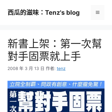
跳
至
西瓜的滋味：Tenz's blog
選
主
要
單
內
容
新書上架：第一次幫
對手固票就上手
2008 年 3 月 13 日
作者:
tenz