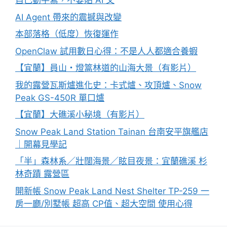
自己動手寫，不要貼 AI 文
AI Agent 帶來的震撼與改變
本部落格（低度）恢復運作
OpenClaw 試用數日心得：不是人人都適合養蝦
【宜蘭】員山・燈篙林道的山海大景（有影片）
我的露營瓦斯爐進化史：卡式爐、攻頂爐、Snow
Peak GS-450R 單口爐
【宜蘭】大礁溪小秘境（有影片）
Snow Peak Land Station Tainan 台南安平旗艦店
｜開幕見學記
「半」森林系／壯闊海景／眩目夜景：宜蘭礁溪 杉
林奇蹟 露營區
開新帳 Snow Peak Land Nest Shelter TP-259 一
房一廳/別墅帳 超高 CP值、超大空間 使用心得