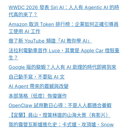
WWDC 2026 發表 Siri AI：人人有 Agentic AI 的時
代真的來了？
Amazon 取消 Token 排行榜：企業如何正確引導員
工使用 AI 工作
做了新 YouTube 頻道「AI 教你學 AI」
法拉利電動車首作 Luce，其實是 Apple Car 借殼重
生？
Google 版的龍蝦？人人有 AI 助理的時代即將到來
自己動手寫，不要貼 AI 文
AI Agent 帶來的震撼與改變
本部落格（低度）恢復運作
OpenClaw 試用數日心得：不是人人都適合養蝦
【宜蘭】員山・燈篙林道的山海大景（有影片）
我的露營瓦斯爐進化史：卡式爐、攻頂爐、Snow