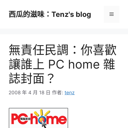
跳
至
西瓜的滋味：Tenz's blog
選
主
要
單
內
容
無責任民調：你喜歡
讓誰上 PC home 雜
誌封面？
2008 年 4 月 18 日
作者:
tenz