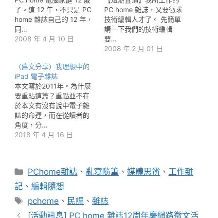
了。這 12 年，不只是 PC
PC home 雜誌，又要徵求
home 雜誌自己的 12 年，
技術編輯人才了。 先簡單
同…
講一下我們的技術編輯
2008 年 4 月 10 日
要…
2008 年 2 月 01 日
（舊文分享）我理想中的
iPad 電子雜誌
本文寫於2011年。為什麼
要重貼這篇？重點並不在
於本文有沒有說中電子雜
誌的命運，而在從讀者的
角度，分…
2018 年 4 月 16 日
分
PChome雜誌
、
亂寫隨筆
、
媒體思辨
、
工作雜
類
記
、
編輯隨想
標
pchome
、
民調
、
雜誌
籤
[活動訊息] PC home 雜誌12周年慶網路徵文活