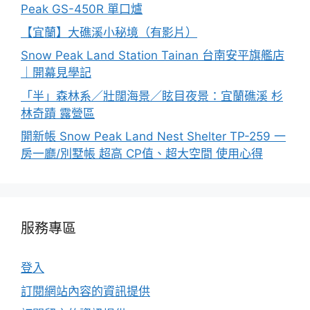
Peak GS-450R 單口爐
【宜蘭】大礁溪小秘境（有影片）
Snow Peak Land Station Tainan 台南安平旗艦店
｜開幕見學記
「半」森林系／壯闊海景／眩目夜景：宜蘭礁溪 杉
林奇蹟 露營區
開新帳 Snow Peak Land Nest Shelter TP-259 一
房一廳/別墅帳 超高 CP值、超大空間 使用心得
服務專區
登入
訂閱網站內容的資訊提供