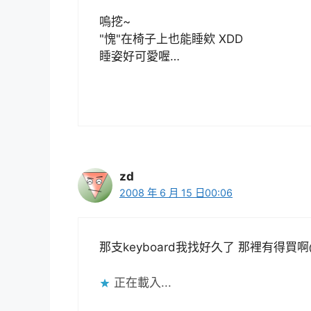
嗚挖~
"愧"在椅子上也能睡欸 XDD
睡姿好可愛喔…
zd
2008 年 6 月 15 日00:06
那支keyboard我找好久了 那裡有得買
正在載入...