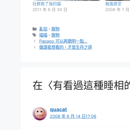
社群救了我的貓
颱風將至
2011 年 8 月 30 日
2008 年 7 月
分
亂拍
、
寵物
類
標
喵喵
、
寵物
籤
Papago 可以再聰明一點…
做讀者想看的，才是生存之道
在〈有看過這種睡相的貓
quacat
2008 年 6 月 14 日17:06