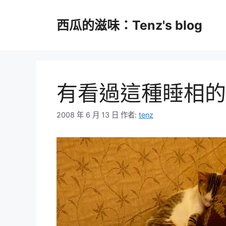
跳
至
西瓜的滋味：Tenz's blog
主
要
內
容
有看過這種睡相的
2008 年 6 月 13 日
作者:
tenz