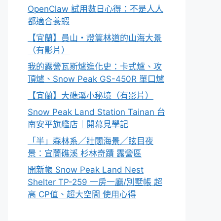
OpenClaw 試用數日心得：不是人人
都適合養蝦
【宜蘭】員山・燈篙林道的山海大景
（有影片）
我的露營瓦斯爐進化史：卡式爐、攻
頂爐、Snow Peak GS-450R 單口爐
【宜蘭】大礁溪小秘境（有影片）
Snow Peak Land Station Tainan 台
南安平旗艦店｜開幕見學記
「半」森林系／壯闊海景／眩目夜
景：宜蘭礁溪 杉林奇蹟 露營區
開新帳 Snow Peak Land Nest
Shelter TP-259 一房一廳/別墅帳 超
高 CP值、超大空間 使用心得