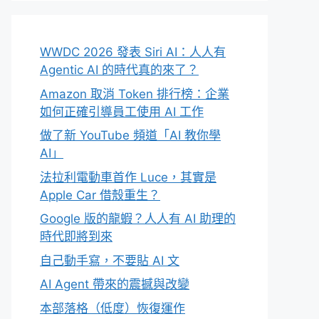
WWDC 2026 發表 Siri AI：人人有
Agentic AI 的時代真的來了？
Amazon 取消 Token 排行榜：企業
如何正確引導員工使用 AI 工作
做了新 YouTube 頻道「AI 教你學
AI」
法拉利電動車首作 Luce，其實是
Apple Car 借殼重生？
Google 版的龍蝦？人人有 AI 助理的
時代即將到來
自己動手寫，不要貼 AI 文
AI Agent 帶來的震撼與改變
本部落格（低度）恢復運作