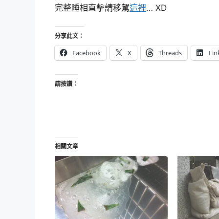
完整睡相直擊請移駕
這裡
… XD
分享此文：
Facebook
X
Threads
Lin
請按讚：
相關文章