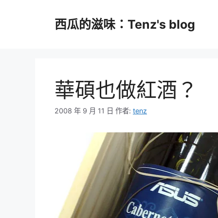
跳
至
西瓜的滋味：Tenz's blog
主
要
內
容
華碩也做紅酒？
2008 年 9 月 11 日
作者:
tenz