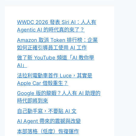
WWDC 2026 發表 Siri AI：人人有
Agentic AI 的時代真的來了？
Amazon 取消 Token 排行榜：企業
如何正確引導員工使用 AI 工作
做了新 YouTube 頻道「AI 教你學
AI」
法拉利電動車首作 Luce，其實是
Apple Car 借殼重生？
Google 版的龍蝦？人人有 AI 助理的
時代即將到來
自己動手寫，不要貼 AI 文
AI Agent 帶來的震撼與改變
本部落格（低度）恢復運作