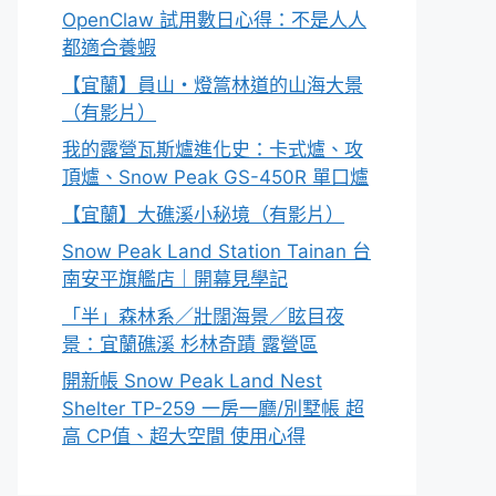
OpenClaw 試用數日心得：不是人人
都適合養蝦
【宜蘭】員山・燈篙林道的山海大景
（有影片）
我的露營瓦斯爐進化史：卡式爐、攻
頂爐、Snow Peak GS-450R 單口爐
【宜蘭】大礁溪小秘境（有影片）
Snow Peak Land Station Tainan 台
南安平旗艦店｜開幕見學記
「半」森林系／壯闊海景／眩目夜
景：宜蘭礁溪 杉林奇蹟 露營區
開新帳 Snow Peak Land Nest
Shelter TP-259 一房一廳/別墅帳 超
高 CP值、超大空間 使用心得