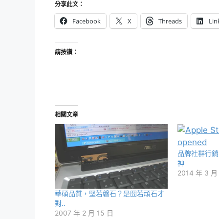
分享此文：
Facebook
X
Threads
Lin
請按讚：
相關文章
品牌社群行銷
神
2014 年 3 月
華碩品質，堅若磐石？是囧若頑石才
對..
2007 年 2 月 15 日