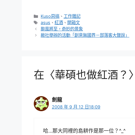
分
Kuso惡搞
、
工作雜記
類
標
asus
、
紅酒
、
開箱文
籤
颱風將至，奇妙的景象
敝社舉辦的活動「創意無國界－部落客大聲說」
在〈華碩也做紅酒？〉
劍龍
2008 年 9 月 12 日18:09
哈…那大同裡的島耕作是那一位？^_^