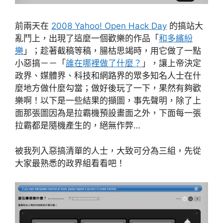
前兩天在
2008 Yahoo! Open Hack Day
的搞站大
亂鬥上，出現了這麼一個歡樂的作品「
和多繽紛
樂
」；趁著截稿等稿，腸枯思竭時，用它做了一點
小惡搞－－「
誰在哪裡做了什麼？
」，讓上帝決定
政界、媒體界、科技和網路界的眾多知名人士在什
麼地方做什麼勾當；做好後玩了一下，果然有夠歡
樂啊！以下是一些結果的擷圖，事先聲明，除了上
面那張圖因為是拉霸機預設畫面之外，下面每一張
拉霸都是隨機產生的，絕無作弊…
被我列入惡搞清單的人士，大致可分為三組，先從
大家最熟悉的政界組看看吧！