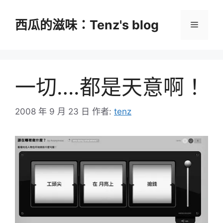
跳
至
西瓜的滋味：Tenz's blog
選
主
要
單
內
容
一切….都是天意啊！
2008 年 9 月 23 日
作者:
tenz