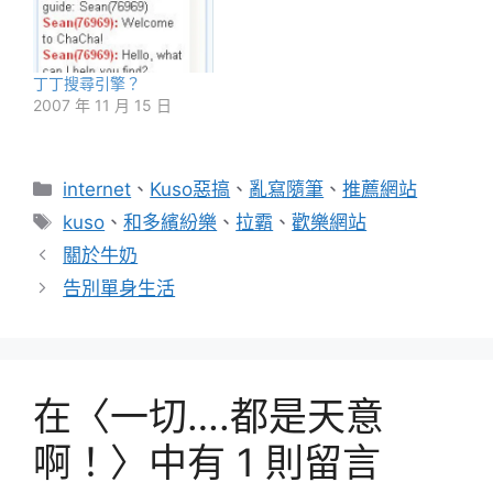
丁丁搜尋引擎？
2007 年 11 月 15 日
分
internet
、
Kuso惡搞
、
亂寫隨筆
、
推薦網站
類
標
kuso
、
和多繽紛樂
、
拉霸
、
歡樂網站
籤
關於牛奶
告別單身生活
在〈一切….都是天意
啊！〉中有 1 則留言