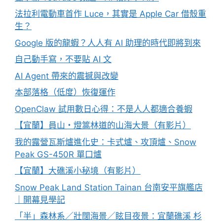
法拉利電動車首作 Luce，其實是 Apple Car 借殼重
生？
Google 版的龍蝦？人人有 AI 助理的時代即將到來
自己動手寫，不要貼 AI 文
AI Agent 帶來的震撼與改變
本部落格（低度）恢復運作
OpenClaw 試用數日心得：不是人人都適合養蝦
【宜蘭】員山・燈篙林道的山海大景（有影片）
我的露營瓦斯爐進化史：卡式爐、攻頂爐、Snow
Peak GS-450R 單口爐
【宜蘭】大礁溪小秘境（有影片）
Snow Peak Land Station Tainan 台南安平旗艦店
｜開幕見學記
「半」森林系／壯闊海景／眩目夜景：宜蘭礁溪 杉