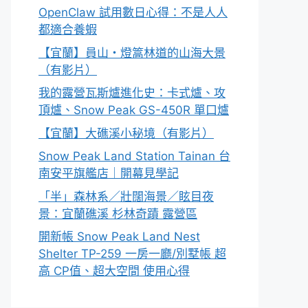
OpenClaw 試用數日心得：不是人人
都適合養蝦
【宜蘭】員山・燈篙林道的山海大景
（有影片）
我的露營瓦斯爐進化史：卡式爐、攻
頂爐、Snow Peak GS-450R 單口爐
【宜蘭】大礁溪小秘境（有影片）
Snow Peak Land Station Tainan 台
南安平旗艦店｜開幕見學記
「半」森林系／壯闊海景／眩目夜
景：宜蘭礁溪 杉林奇蹟 露營區
開新帳 Snow Peak Land Nest
Shelter TP-259 一房一廳/別墅帳 超
高 CP值、超大空間 使用心得