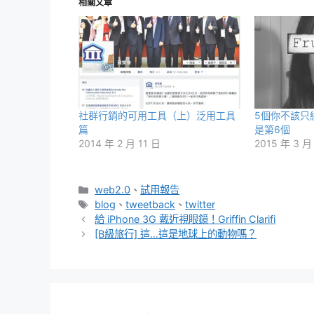
相關文章
社群行銷的可用工具（上）泛用工具
5個你不該只
篇
是第6個
2014 年 2 月 11 日
2015 年 3 月
分
web2.0
、
試用報告
類
標
blog
、
tweetback
、
twitter
籤
給 iPhone 3G 戴近視眼鏡！Griffin Clarifi
[B級旅行] 這…這是地球上的動物嗎？