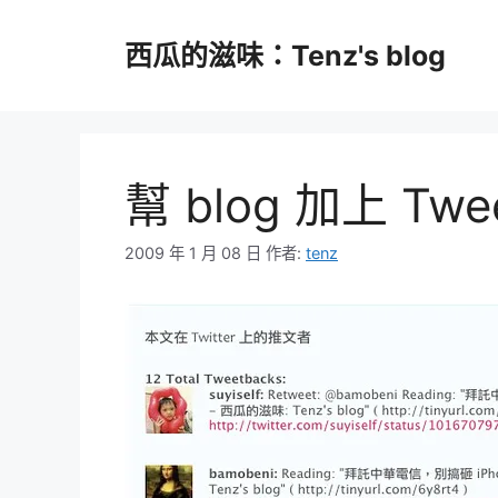
跳
至
西瓜的滋味：Tenz's blog
主
要
內
容
幫 blog 加上 Twe
2009 年 1 月 08 日
作者:
tenz