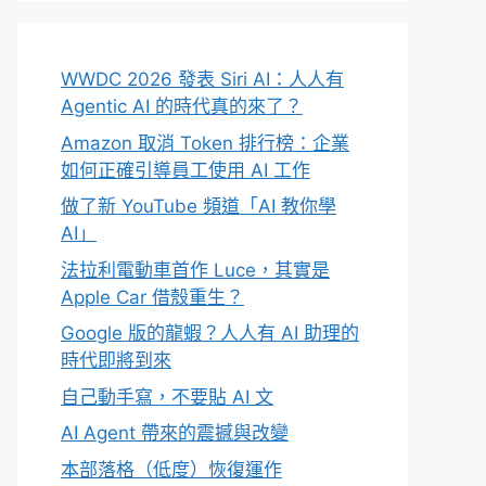
WWDC 2026 發表 Siri AI：人人有
Agentic AI 的時代真的來了？
Amazon 取消 Token 排行榜：企業
如何正確引導員工使用 AI 工作
做了新 YouTube 頻道「AI 教你學
AI」
法拉利電動車首作 Luce，其實是
Apple Car 借殼重生？
Google 版的龍蝦？人人有 AI 助理的
時代即將到來
自己動手寫，不要貼 AI 文
AI Agent 帶來的震撼與改變
本部落格（低度）恢復運作