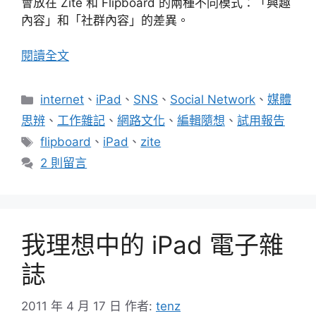
會放在 Zite 和 Flipboard 的兩種不同模式：「興趣
內容」和「社群內容」的差異。
閱讀全文
分
internet
、
iPad
、
SNS
、
Social Network
、
媒體
類
思辨
、
工作雜記
、
網路文化
、
編輯隨想
、
試用報告
標
flipboard
、
iPad
、
zite
籤
2 則留言
我理想中的 iPad 電子雜
誌
2011 年 4 月 17 日
作者:
tenz