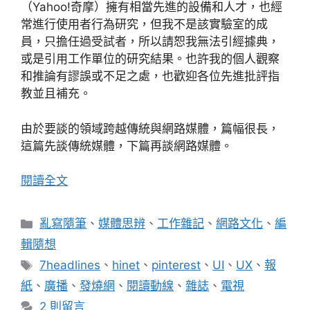
（Yahoo!奇摩）擁有相當先進的設備和人才，也經
常進行使用者行為研究，但我不是該實驗室的成
員，只擔任過受試者，所以請恕我無法引經據典，
或是引用工作單位的研究結果。也許我的個人觀察
和推論有謬誤或不足之處，也歡迎各位先進批評指
教並且補充。
由於要談的領域跨越傳統與網路媒體，篇幅很長，
這篇先談傳統媒體，下篇再談網路媒體。
閱讀全文
分
亂寫隨筆
、
媒體思辨
、
工作雜記
、
網路文化
、
編
類
輯隨想
標
7headlines
、
hinet
、
pinterest
、
UI
、
UX
、
報
籤
紙
、
廣播
、
發燒網
、
閱讀動線
、
雜誌
、
電視
2 則留言