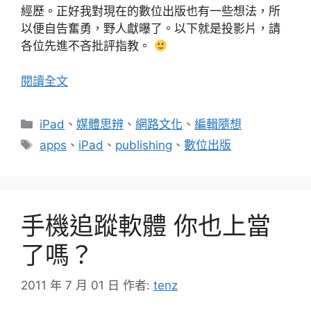
經歷。正好我對現在的數位出版也有一些想法，所
以便自告奮勇，野人獻曝了。以下就是投影片，請
各位先進不吝批評指教。
閱讀全文
分
iPad
、
媒體思辨
、
網路文化
、
編輯隨想
類
標
apps
、
iPad
、
publishing
、
數位出版
籤
手機追蹤軟體 你也上當
了嗎？
2011 年 7 月 01 日
作者:
tenz