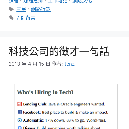
媒體
、
媒體思辨
、
工作雜記
、
網路文化
標
三星
、
網路行銷
籤
7 則留言
科技公司的徵才一句話
2013 年 4 月 15 日
作者:
tenz