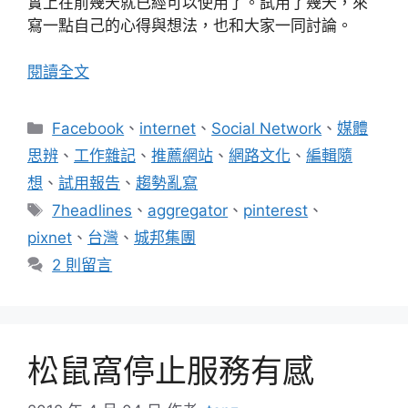
實上在前幾天就已經可以使用了。試用了幾天，來
寫一點自己的心得與想法，也和大家一同討論。
閱讀全文
分
Facebook
、
internet
、
Social Network
、
媒體
類
思辨
、
工作雜記
、
推薦網站
、
網路文化
、
編輯隨
想
、
試用報告
、
趨勢亂寫
標
7headlines
、
aggregator
、
pinterest
、
籤
pixnet
、
台灣
、
城邦集團
2 則留言
松鼠窩停止服務有感