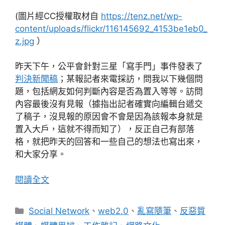
(圖片經CC授權取材自
https://tenz.net/wp-
content/uploads/flickr/116145692_4153be1eb0_
z.jpg
）
昨天下午，公平會針對三星「寫手門」事件發表了
判決新聞稿
；某報記者來電採訪，問我以下幾個問
題，包括網友如何判斷內容是否為置入等等。訪問
內容最後沒有見報（據指出記者確實向編輯台遞交
了稿子，沒見報的原因會不會是因為該報本身就是
置入大戶，這就不得而知了），反正自己有部落
格，就把昨天的回答和一些自己的想法也寫出來，
和大家分享。
閱讀全文
分
Social Network
、
web2.0
、
亂寫隨筆
、
反惡質
類