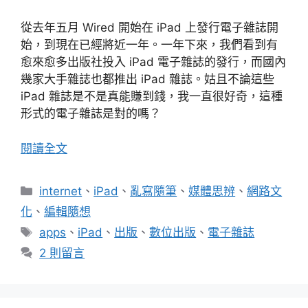
從去年五月 Wired 開始在 iPad 上發行電子雜誌開
始，到現在已經將近一年。一年下來，我們看到有
愈來愈多出版社投入 iPad 電子雜誌的發行，而國內
幾家大手雜誌也都推出 iPad 雜誌。姑且不論這些
iPad 雜誌是不是真能賺到錢，我一直很好奇，這種
形式的電子雜誌是對的嗎？
閱讀全文
分
internet
、
iPad
、
亂寫隨筆
、
媒體思辨
、
網路文
類
化
、
編輯隨想
標
apps
、
iPad
、
出版
、
數位出版
、
電子雜誌
籤
2 則留言