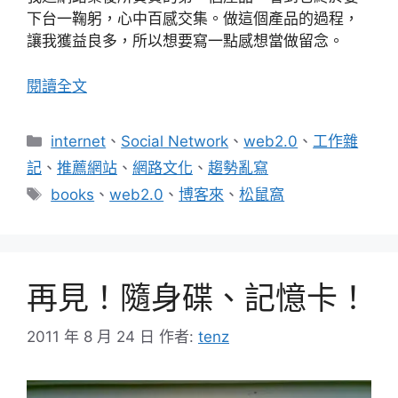
下台一鞠躬，心中百感交集。做這個產品的過程，
讓我獲益良多，所以想要寫一點感想當做留念。
閱讀全文
分
internet
、
Social Network
、
web2.0
、
工作雜
類
記
、
推薦網站
、
網路文化
、
趨勢亂寫
標
books
、
web2.0
、
博客來
、
松鼠窩
籤
再見！隨身碟、記憶卡！
2011 年 8 月 24 日
作者:
tenz