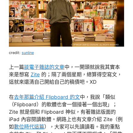
credit:
sunline
上一篇
談電子雜誌的文章
中，一開頭就說我其實本
來是想寫
Zite
的；隔了兩個星期，總算得空寫文，
這就來還清自己開給自己的稿債吧。XD
在
去年那篇介紹 Flipboard 的文
中，我說「類似
（Flipboard）的軟體也會一個接著一個出現」；
Zite 就是個和 Flipboard 神似，有著雜誌版面的
iPad 內容閱讀軟體。網路上也有文章介紹 Zite（例
如
數位時代這篇
），大家可以先讀讀看。我的重點