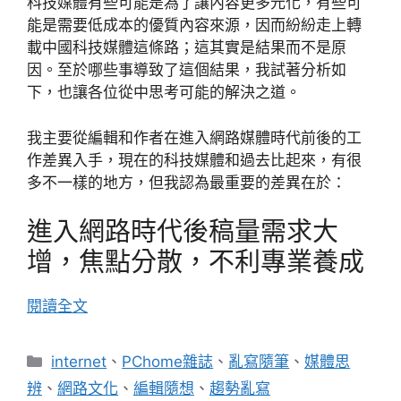
科技媒體有些可能是為了讓內容更多元化，有些可
能是需要低成本的優質內容來源，因而紛紛走上轉
載中國科技媒體這條路；這其實是結果而不是原
因。至於哪些事導致了這個結果，我試著分析如
下，也讓各位從中思考可能的解決之道。
我主要從編輯和作者在進入網路媒體時代前後的工
作差異入手，現在的科技媒體和過去比起來，有很
多不一樣的地方，但我認為最重要的差異在於：
進入網路時代後稿量需求大
增，焦點分散，不利專業養成
閱讀全文
分
internet
、
PChome雜誌
、
亂寫隨筆
、
媒體思
類
辨
、
網路文化
、
編輯隨想
、
趨勢亂寫