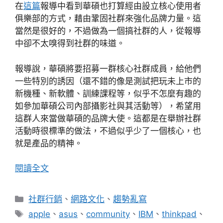
在
這篇
報導中看到華碩也打算經由設立核心使用者
俱樂部的方式，藉由鞏固社群來強化品牌力量。這
當然是很好的，不過做為一個搞社群的人，從報導
中卻不太嗅得到社群的味道。
報導說，華碩將要招募一群核心社群成員，給他們
一些特別的誘因（還不錯的像是測試把玩未上市的
新機種、新軟體、訓練課程等，似乎不怎麼有趣的
如參加華碩公司內部攝影社與其活動等），希望用
這群人來當做華碩的品牌大使。這都是在舉辦社群
活動時很標準的做法，不過似乎少了一個核心，也
就是產品的精神。
閱讀全文
分
社群行銷
、
網路文化
、
趨勢亂寫
類
標
apple
、
asus
、
community
、
IBM
、
thinkpad
、