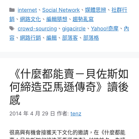
分
internet
、
Social Network
、
媒體思辨
、
社群行
類
銷
、
網路文化
、
編輯隨想
、
趨勢亂寫
標
crowd-sourcing
、
gigacircle
、
Yahoo!奇摩
、
內
籤
容
、
網路行銷
、
編輯
、
部落客
、
部落格
《什麼都能賣－貝佐斯如
何締造亞馬遜傳奇》讀後
感
2014 年 4 月 29 日
作者:
tenz
很高興有機會接獲天下文化的邀請，在《什麼都能