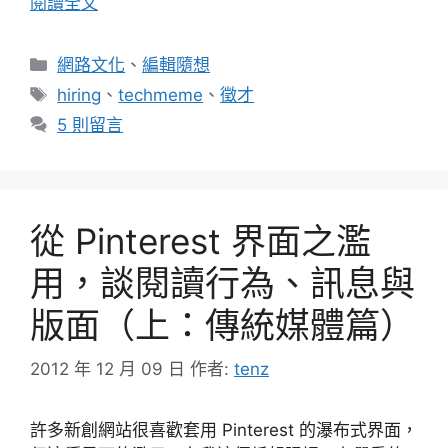
閱讀全文
分
網路文化
、
編輯隨想
類
標
hiring
、
techmeme
、
徵才
籤
5 則留言
從 Pinterest 界面之濫
用，談閱讀行為、訊息與
版面（上：傳統媒體篇）
2012 年 12 月 09 日
作者:
tenz
許多新創網站很喜歡套用 Pinterest 的瀑布式界面，