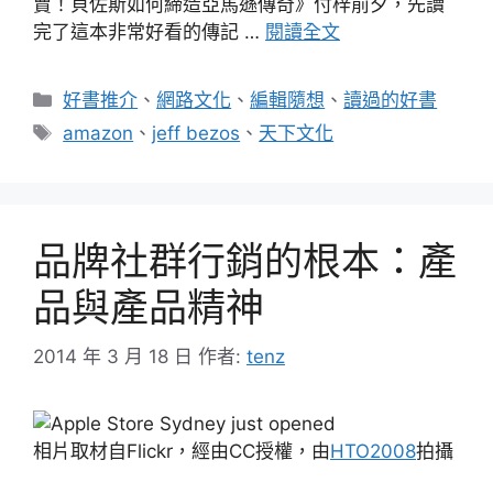
賣！貝佐斯如何締造亞馬遜傳奇》付梓前夕，先讀
完了這本非常好看的傳記 …
閱讀全文
分
好書推介
、
網路文化
、
編輯隨想
、
讀過的好書
類
標
amazon
、
jeff bezos
、
天下文化
籤
品牌社群行銷的根本：產
品與產品精神
2014 年 3 月 18 日
作者:
tenz
相片取材自Flickr，經由CC授權，由
HTO2008
拍攝