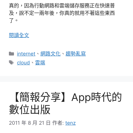
真的，因為行動網路和雲端儲存服務正在快速普
及，說不定一兩年後，你真的就用不著這些東西
了。
閱讀全文
分
internet
、
網路文化
、
趨勢亂寫
類
標
cloud
、
雲端
籤
【簡報分享】App時代的
數位出版
2011 年 8 月 21 日
作者:
tenz