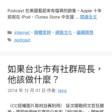
Podcast 在美國看起來有復興的跡象。Apple 十年
前就在 iPod、iTunes Store 中支援 …
閱讀全文
分
internet
、
媒體思辨
、
網路文化
、
編輯隨想
類
標
podcast
籤
如果台北市有社群局長，
他該做什麼？
2014 年 12 月 01 日
作者:
tenz
（CC授權圖片取材自舞則飛） 這次選戰柯文哲狂勝