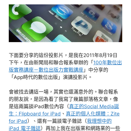
下面要分享的這份投影片，是我在2011年8月19日
下午，在由新聞局和聯合報系舉辦的「
100年數位出
版實務講座－數位出版力實戰講座
」中分享的
「App時代的數位出版」演講投影片。
會被找去講這一場，其實也還滿意外的。聯合報系
的朋友說，是因為看了我寫了幾篇部落格文章，像
是這兩篇談iPad數位內容（
真正的Social Media誕
生：Flipboard for iPad
、
真正的個人化媒體：Zite
for iPad
）、還有一篇談電子雜誌（
我理想中的
iPad 電子雜誌
）再加上我在出版業和網路業的一些