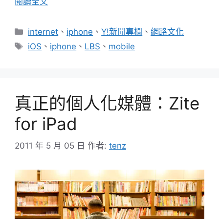
閱讀全文
分
internet
、
iphone
、
Y!新聞專欄
、
網路文化
類
標
iOS
、
iphone
、
LBS
、
mobile
籤
真正的個人化媒體：Zite
for iPad
2011 年 5 月 05 日
作者:
tenz