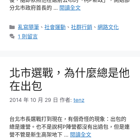
後，隨即依照他在選前公布的「柯P新政」，開始部
分北市政府首長的 …
閱讀全文
分
亂寫隨筆
、
社會運動
、
社群行銷
、
網路文化
類
1 則留言
北市選戰，為什麼總是他
在出包
2014 年 10 月 29 日
作者:
tenz
台北市長選戰打到現在，有個奇怪的現象：出包的
總是連營。也不是說柯P陣營都沒有出過包，但是連
營不管是新生高架地下 …
閱讀全文