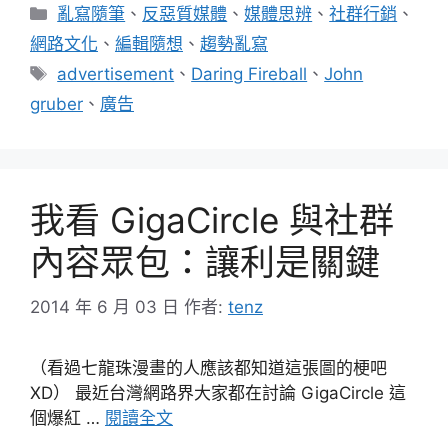
分
亂寫隨筆
、
反惡質媒體
、
媒體思辨
、
社群行銷
、
類
網路文化
、
編輯隨想
、
趨勢亂寫
標
advertisement
、
Daring Fireball
、
John
籤
gruber
、
廣告
我看 GigaCircle 與社群
內容眾包：讓利是關鍵
2014 年 6 月 03 日
作者:
tenz
（看過七龍珠漫畫的人應該都知道這張圖的梗吧
XD） 最近台灣網路界大家都在討論 GigaCircle 這
個爆紅 …
閱讀全文