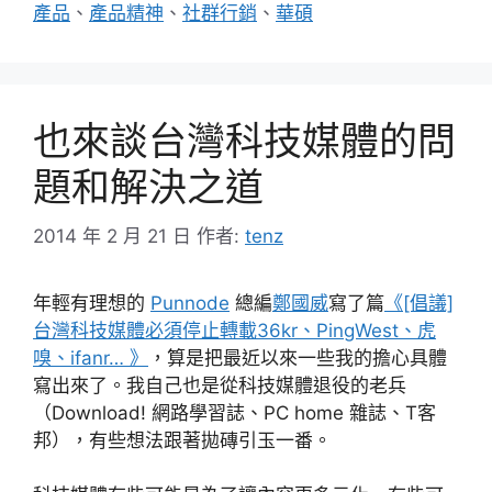
籤
產品
、
產品精神
、
社群行銷
、
華碩
也來談台灣科技媒體的問
題和解決之道
2014 年 2 月 21 日
作者:
tenz
年輕有理想的
Punnode
總編
鄭國威
寫了篇
《[倡議]
台灣科技媒體必須停止轉載36kr、PingWest、虎
嗅、ifanr… 》
，算是把最近以來一些我的擔心具體
寫出來了。我自己也是從科技媒體退役的老兵
（Download! 網路學習誌、PC home 雜誌、T客
邦），有些想法跟著拋磚引玉一番。