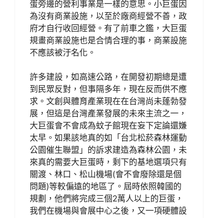
蛋旁邊的營利事業是一樣的意思。小巨蛋因
為沒有商業設施，以至於廠商經營不善，政
府才自行收回經營。有了前車之鑑，大巨蛋
規畫商業設施也是合情合理的事，商業設施
不應該被汙名化。
許多建設，如高速公路，在開發初期總是遭
到民眾反對，但事隔多年，現在反而供不應
求。文創與體育產業現在在台灣尚未蓬勃發
展，但這是台灣產業發展的未來主流之一，
大巨蛋會不會成為蚊子館現在妄下定論還嫌
太早。如果該地真的如「台北松菸森林運動
公園催生聯盟」的訴求建造為森林公園，未
來真的需要大巨蛋時，剩下的基地選項只有
關渡、林口、松山機場(會不會廢除還是個
問題)等較偏遠的地區了。屆時依照韓國的
規劃，他們將完成三個2萬人以上的巨蛋，
我們在機場與會展中心之後，又一項硬體設