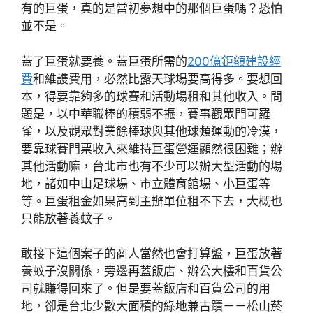
有的巨蛋，真的是當初夢想中的那個巨蛋嗎？恐怕
並不是。
蓋了巨蛋就要養。蓋巨蛋所需的
200億鉅額建設經
費
和維謢費用，必然比露天球場要高得多。要想回
本，得要靠夠多的球賽和活動場租和其他收入。問
題是，以中華職棒的積弱不振，賽事觀眾門可羅
雀，以及觀眾對業餘棒球與其他球類運動的冷漠，
要靠球賽門票收入來維持巨蛋營運顯然很困難；辦
其他活動嘛，台北市也有不少可以辦大型活動的場
地，諸如中山足球場、市立體育館場、小巨蛋等
等。巨蛋租金如果高到主辦單位租不下去，大概也
只能放著養蚊子。
敢接下這個案子的商人當然也會打算盤，巨蛋放著
養蚊子沒關係，旁邊再蓋飯店、辦公大樓和百貨公
司就賺得回來了。但是要蓋飯店和百貨公司的用
地，卻是台北少數大面積的綠地兼古蹟－－松山菸