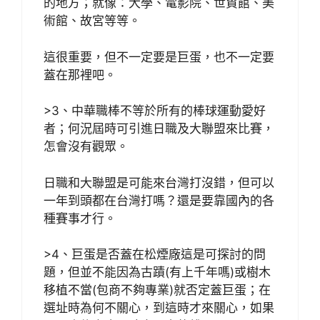
的地方；就像：大學、電影院、世貿館、美
術館、故宮等等。
這很重要，但不一定要是巨蛋，也不一定要
蓋在那裡吧。
>3、中華職棒不等於所有的棒球運動愛好
者；何況屆時可引進日職及大聯盟來比賽，
怎會沒有觀眾。
日職和大聯盟是可能來台灣打沒錯，但可以
一年到頭都在台灣打嗎？還是要靠國內的各
種賽事才行。
>4、巨蛋是否蓋在松煙廠這是可探討的問
題，但並不能因為古蹟(有上千年嗎)或樹木
移植不當(包商不夠專業)就否定蓋巨蛋；在
選址時為何不關心，到這時才來關心，如果