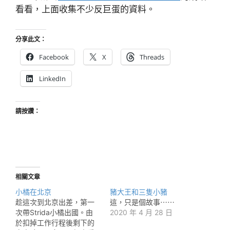
看看，上面收集不少反巨蛋的資料。
分享此文：
Facebook
X
Threads
LinkedIn
請按讚：
相關文章
小橘在北京
豬大王和三隻小豬
趁這次到北京出差，第一
這，只是個故事⋯⋯
次帶Strida小橘出國。由
2020 年 4 月 28 日
於扣掉工作行程後剩下的