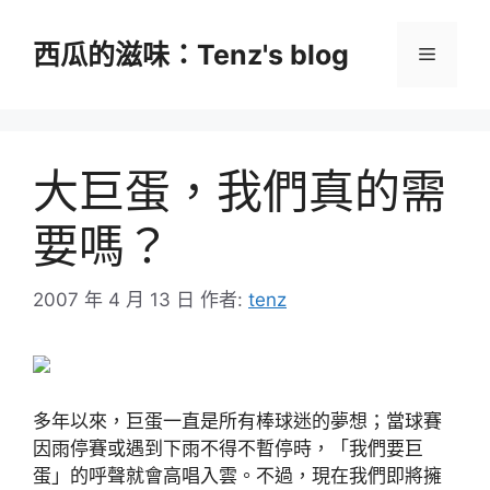
跳
至
西瓜的滋味：Tenz's blog
選
主
要
單
內
容
大巨蛋，我們真的需
要嗎？
2007 年 4 月 13 日
作者:
tenz
多年以來，巨蛋一直是所有棒球迷的夢想；當球賽
因雨停賽或遇到下雨不得不暫停時，「我們要巨
蛋」的呼聲就會高唱入雲。不過，現在我們即將擁