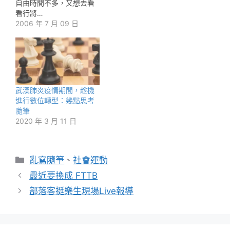
自由時間不多，又想去看
看行將…
2006 年 7 月 09 日
武漢肺炎疫情期間，趁機
進行數位轉型：幾點思考
隨筆
2020 年 3 月 11 日
分
亂寫隨筆
、
社會運動
類
最近要換成 FTTB
部落客挺樂生現場Live報導