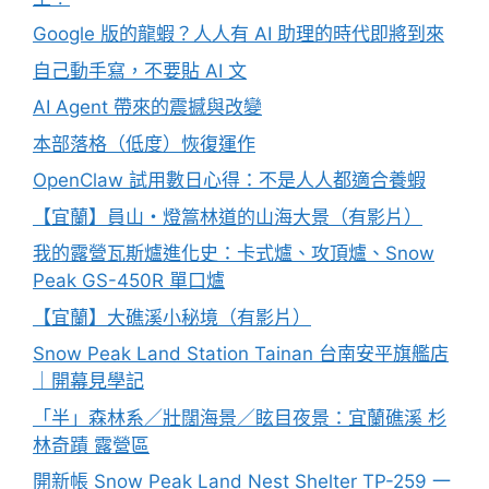
Google 版的龍蝦？人人有 AI 助理的時代即將到來
自己動手寫，不要貼 AI 文
AI Agent 帶來的震撼與改變
本部落格（低度）恢復運作
OpenClaw 試用數日心得：不是人人都適合養蝦
【宜蘭】員山・燈篙林道的山海大景（有影片）
我的露營瓦斯爐進化史：卡式爐、攻頂爐、Snow
Peak GS-450R 單口爐
【宜蘭】大礁溪小秘境（有影片）
Snow Peak Land Station Tainan 台南安平旗艦店
｜開幕見學記
「半」森林系／壯闊海景／眩目夜景：宜蘭礁溪 杉
林奇蹟 露營區
開新帳 Snow Peak Land Nest Shelter TP-259 一