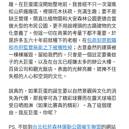
廠。在巨蛋還沒開始整地前，我曾經不只一次溜進
松山菸廠廠區，裡頭花木扶疏，充滿生趣；要不是
缺乏管理，簡直比植物園和大安森林公園更適合當
做大型的市民公園，更不用說裡頭的古蹟建物的文
化意義了。但這一切在商業的考量下都不重要，於
是許多五六十年前就種下的老樹，在
包商刻意欺瞞
和市府監管無能之下被犧牲掉
；古意盎然的建築被
一棟棟摧毀。留給我們的，只會是一個註定要養蚊
子的大巨蛋，以及在台北已經嫌太多的辦公大樓、
百貨公司和觀光飯店。表面的光鮮亮麗，遮掩不住
失根的人心和空洞的文化。
說真的，如果巨蛋的誕生要以自然景觀與文化的消
失為代價，那我寧可為了精彩球賽而在露天球場忍
受日晒雨淋（如果比賽真的精彩）。為了這個理
由，我反巨蛋。你呢？
PS. 不妨到
台北松菸森林運動公園催生聯盟
的網站