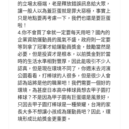
的立場太極端，老是釋放錯誤訊息給大眾，
讓一般人以為蓋巨蛋就是罪大惡極，事實上
只是地點要再考慮一下，我們也還是要巨蛋
啦！
4.你不會買了傘就一定要每天用吧？國內的
企業資助運動員的風氣不盛，政府則一定要
等到拿了冠軍才給運動員獎金，鼓勵當然是
必要，但是投資才是根本，以前獎金對於當
時的生活水準相對豐厚，因此能吸引不少人
認真，但是現在環境不同了，你週末去河濱
公園看看，打棒球的人很多，但是很少人會
認為這將是他的職業吧！我們需要一個好的
環境，為甚麼日本高中棒球員想去甲子園打
棒球？不是因為甲子園有巨蛋還是風景好，
只因去甲子園打棒球是一種榮耀，台灣的家
長大多不想讓小孩成為運動員吧？因此，環
境形成比給獎金更重要。