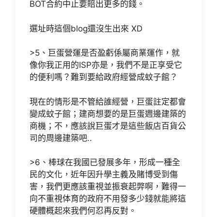
BOT合約中止要賠出更多的錢。
選址時這個blog還沒生出來 XD
>5、巨蛋營運是否盈虧係屬商業運作，就
像你我正用的ISP亦是，我們不是正享受它
的便利嗎？難到要給政府經營成蚊子館？
現在的情形是不管給誰經營，巨蛋註定都會
變成蚊子館；建商想要的是巨蛋週邊建築的
商機；不，應該說巨蛋才是這些飯店百貨公
司的周邊建築吧..
>6、棒球在我國已發展多年，形成一種全
民的文化，近年因升學主義及賭博受到傷
害，我們更應該重視並振衰起弊啊，難得一
向不重視体育的政府不用發多少錢就能將這
硬體概起來我們何忍再反對。