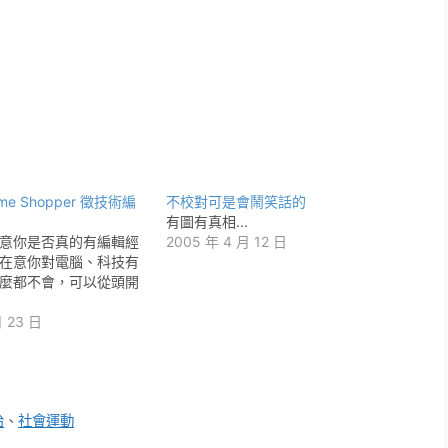
ome Shopper 徵技術編
不校對可是會鬧笑話的
有圖有真相...
意你是否真的有編輯經
2005 年 4 月 12 日
在意你對電腦、科技有
麼都不會，可以從頭開
月 23 日
治
、
社會運動