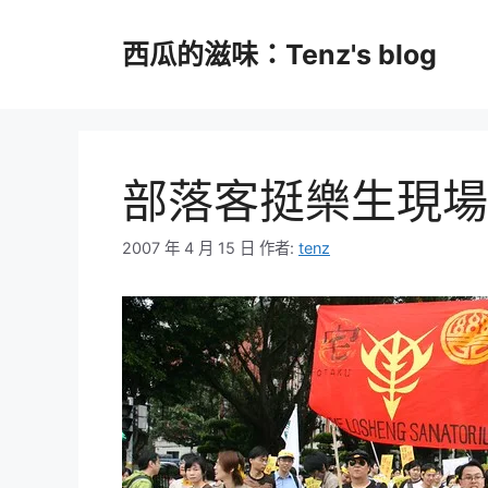
跳
至
西瓜的滋味：Tenz's blog
主
要
內
容
部落客挺樂生現場L
2007 年 4 月 15 日
作者:
tenz