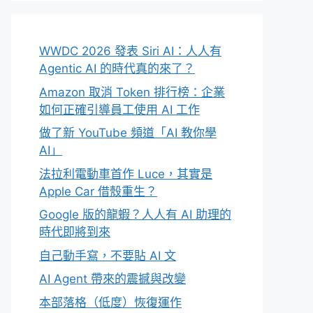
WWDC 2026 發表 Siri AI：人人有
Agentic AI 的時代真的來了？
Amazon 取消 Token 排行榜：企業
如何正確引導員工使用 AI 工作
做了新 YouTube 頻道「AI 教你學
AI」
法拉利電動車首作 Luce，其實是
Apple Car 借殼重生？
Google 版的龍蝦？人人有 AI 助理的
時代即將到來
自己動手寫，不要貼 AI 文
AI Agent 帶來的震撼與改變
本部落格（低度）恢復運作