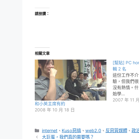
請按讚：
相關文章
[幫貼] PC h
輯 2 名
這份工作不介
驗，但我們很
沒有熱情。什
始學…
2007 年 11 
和小英主席有約
2008 年 10 月 18 日
分
internet
、
Kuso惡搞
、
web2.0
、
反惡質媒體
、
政
類
大巨蛋，我們真的需要嗎？