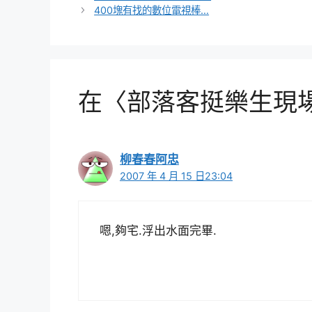
400塊有找的數位電視棒…
在〈部落客挺樂生現場L
柳春春阿忠
2007 年 4 月 15 日23:04
嗯,夠宅.浮出水面完畢.