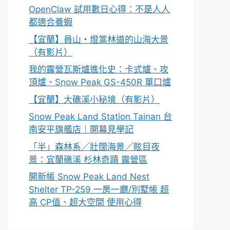
OpenClaw 試用數日心得：不是人人
都適合養蝦
【宜蘭】員山・燈篙林道的山海大景
（有影片）
我的露營瓦斯爐進化史：卡式爐、攻
頂爐、Snow Peak GS-450R 單口爐
【宜蘭】大礁溪小秘境（有影片）
Snow Peak Land Station Tainan 台
南安平旗艦店｜開幕見學記
「半」森林系／壯闊海景／眩目夜
景：宜蘭礁溪 杉林奇蹟 露營區
開新帳 Snow Peak Land Nest
Shelter TP-259 一房一廳/別墅帳 超
高 CP值、超大空間 使用心得